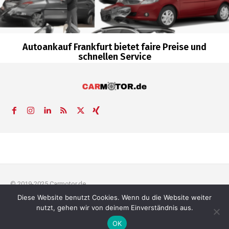
Autoankauf Frankfurt bietet faire Preise und
schnellen Service
© 2019-2025 Carmotor.de
Diese Website benutzt Cookies. Wenn du die Website weiter
AGB
Datenschutzerklärung
FAQ
Kontakt
Impressum
News
nutzt, gehen wir von deinem Einverständnis aus.
Pressemitteilung veröffentlichen
OK