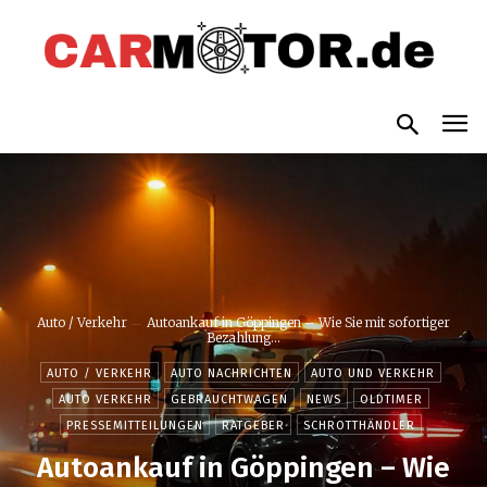
Auto / Verkehr
Autoankauf in Göppingen – Wie Sie mit sofortiger
Bezahlung...
AUTO / VERKEHR
AUTO NACHRICHTEN
AUTO UND VERKEHR
AUTO VERKEHR
GEBRAUCHTWAGEN
NEWS
OLDTIMER
PRESSEMITTEILUNGEN
RATGEBER
SCHROTTHÄNDLER
Autoankauf in Göppingen – Wie