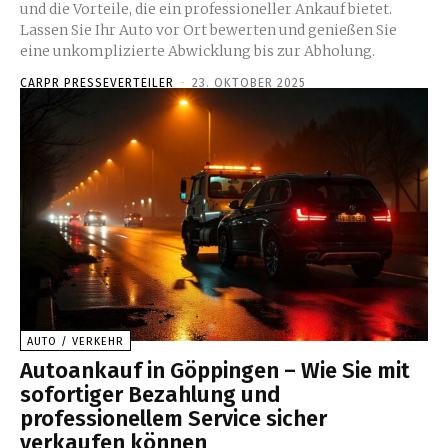
und die Vorteile, die ein professioneller Ankauf bietet.
Lassen Sie Ihr Auto vor Ort bewerten und genießen Sie
eine unkomplizierte Abwicklung bis zur Abholung.
CARPR PRESSEVERTEILER
-
23. OKTOBER 2025
AUTO / VERKEHR
Autoankauf in Göppingen – Wie Sie mit
sofortiger Bezahlung und
professionellem Service sicher
verkaufen können