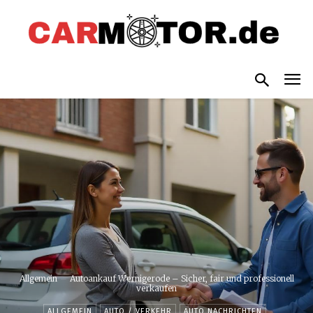
Allgemein
Autoankauf Wernigerode – Sicher, fair und professionell
verkaufen
ALLGEMEIN
AUTO / VERKEHR
AUTO NACHRICHTEN