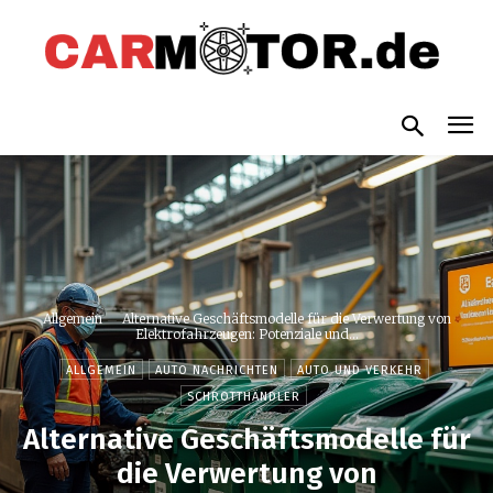
Allgemein
Alternative Geschäftsmodelle für die Verwertung von
Elektrofahrzeugen: Potenziale und...
ALLGEMEIN
AUTO NACHRICHTEN
AUTO UND VERKEHR
SCHROTTHÄNDLER
Alternative Geschäftsmodelle für
die Verwertung von