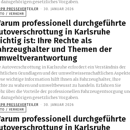
e dazugehörigen gesetzliches Vorgaben.
RPR PRESSEVERTEILER
-
30. JANUAR 2026
UTO / VERKEHR
arum professionell durchgeführte
utoverschrottung in Karlsruhe
ichtig ist: Ihre Rechte als
ahrzeughalter und Themen der
mweltverantwortung
e Autoverschrottung in Karlsruhe erfordert ein Verständnis der
chtlichen Grundlagen und der umweltwissenschaftlichen Aspekte
se wichtige Information hilft Ihnen als Fahrzeughalter, Ihre
chte zu wahren und umweltbewusst zu handeln. Erfahren Sie
hr über die Vorteile der professionellen Fahrzeugentsorgung un
e dazugehörigen gesetzliches Vorgaben.
RPR PRESSEVERTEILER
-
30. JANUAR 2026
UTO / VERKEHR
arum professionell durchgeführte
utoverschrottung in Karlsruhe