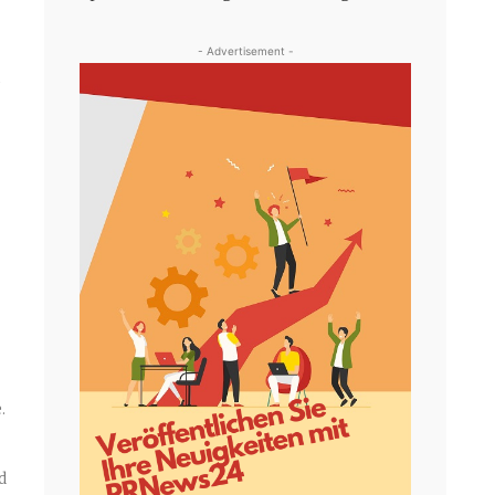
- Advertisement -
h
.
.
d