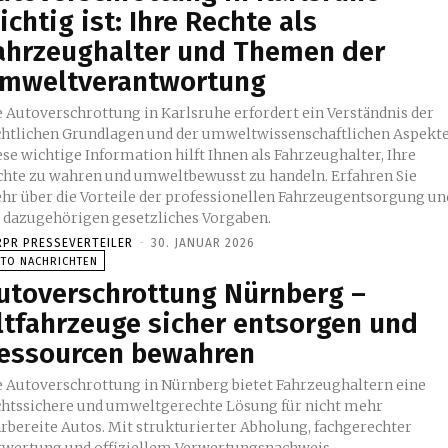
ichtig ist: Ihre Rechte als
ahrzeughalter und Themen der
mweltverantwortung
e Autoverschrottung in Karlsruhe erfordert ein Verständnis der
chtlichen Grundlagen und der umweltwissenschaftlichen Aspekte
se wichtige Information hilft Ihnen als Fahrzeughalter, Ihre
chte zu wahren und umweltbewusst zu handeln. Erfahren Sie
hr über die Vorteile der professionellen Fahrzeugentsorgung un
e dazugehörigen gesetzliches Vorgaben.
RPR PRESSEVERTEILER
-
30. JANUAR 2026
UTO NACHRICHTEN
utoverschrottung Nürnberg –
ltfahrzeuge sicher entsorgen und
essourcen bewahren
e Autoverschrottung in Nürnberg bietet Fahrzeughaltern eine
chtssichere und umweltgerechte Lösung für nicht mehr
hrbereite Autos. Mit strukturierter Abholung, fachgerechter
rwertung und offiziellem Verwertungsnachweis...