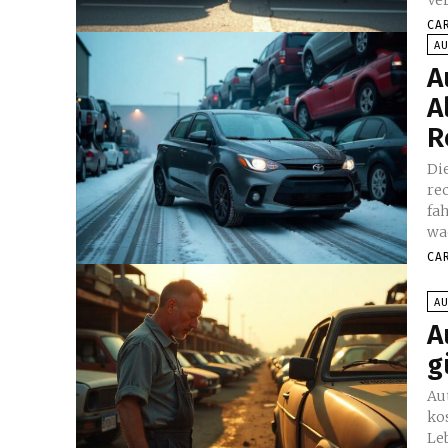
CA
A
A
A
R
Di
re
fa
wa
CA
A
A
g
Au
ko
Leb