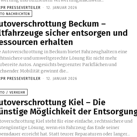
RPR PRESSEVERTEILER
-
12. JANUAR 2026
UTO NACHRICHTEN
utoverschrottung Beckum –
ltfahrzeuge sicher entsorgen und
essourcen erhalten
e Autoverschrottung in Beckum bietet Fahrzeughaltern eine
chtssichere und umweltgerechte Lösung für nicht mehr
hrbereite Autos. Angesichts begrenzter Parkflächen und
chsender Mobilität gewinnt die...
RPR PRESSEVERTEILER
-
12. JANUAR 2026
UTO / VERKEHR
utoverschrottung Kiel – Die
ünstige Möglichkeit der Entsorgun
toverschrottung Kiel steht für eine einfache, rechtssichere und
stengünstige Lösung, wenn ein Fahrzeug das Ende seiner
ensdauer erreicht hat. Statt teurer Reparaturen oder langer...