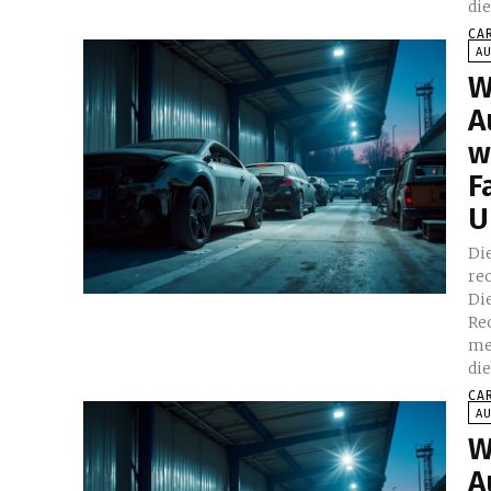
di
CA
A
W
A
w
F
U
Di
re
Die
Re
me
di
CA
A
W
A