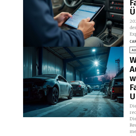
F
Ü
20
de
Ex
CA
A
W
A
w
F
U
Di
re
Die
Re
me