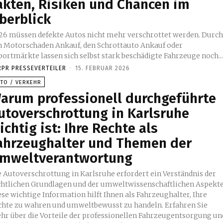
akten, Risiken und Chancen im
berblick
26 müssen defekte Autos nicht mehr verschrottet werden. Durc
n Motorschaden Ankauf, den Schrottauto Ankauf oder
portmärkte lassen sich selbst stark beschädigte Fahrzeuge noch..
RPR PRESSEVERTEILER
-
15. FEBRUAR 2026
UTO / VERKEHR
arum professionell durchgeführte
utoverschrottung in Karlsruhe
ichtig ist: Ihre Rechte als
ahrzeughalter und Themen der
mweltverantwortung
e Autoverschrottung in Karlsruhe erfordert ein Verständnis der
chtlichen Grundlagen und der umweltwissenschaftlichen Aspekte
se wichtige Information hilft Ihnen als Fahrzeughalter, Ihre
chte zu wahren und umweltbewusst zu handeln. Erfahren Sie
hr über die Vorteile der professionellen Fahrzeugentsorgung un