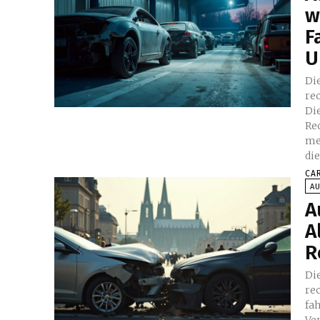
w
F
U
Di
re
Die
Re
me
di
CA
A
A
A
R
Di
re
fa
Ve