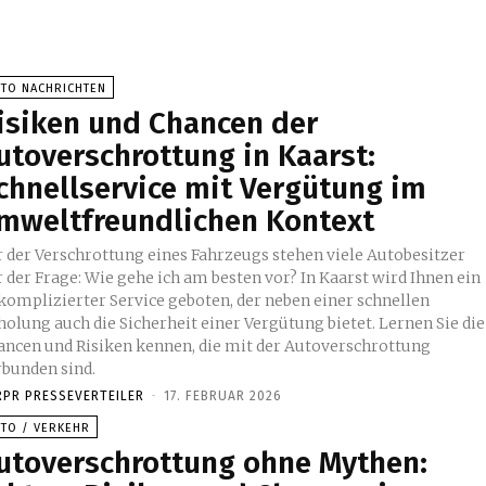
UTO NACHRICHTEN
isiken und Chancen der
utoverschrottung in Kaarst:
chnellservice mit Vergütung im
mweltfreundlichen Kontext
r der Verschrottung eines Fahrzeugs stehen viele Autobesitzer
 der Frage: Wie gehe ich am besten vor? In Kaarst wird Ihnen ein
komplizierter Service geboten, der neben einer schnellen
holung auch die Sicherheit einer Vergütung bietet. Lernen Sie die
ancen und Risiken kennen, die mit der Autoverschrottung
rbunden sind.
RPR PRESSEVERTEILER
-
17. FEBRUAR 2026
UTO / VERKEHR
utoverschrottung ohne Mythen: