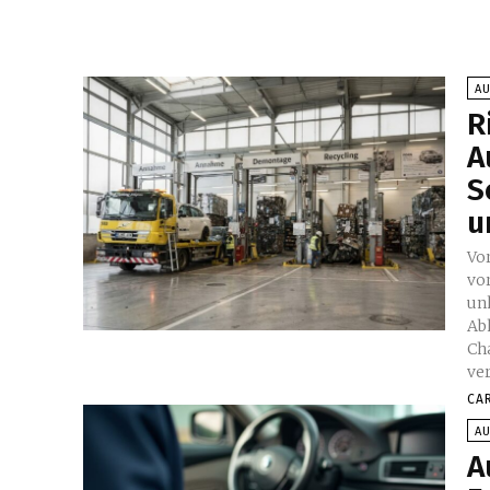
A
R
A
S
u
Vo
vor
un
Ab
Ch
ve
CA
A
A