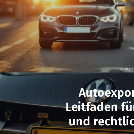
Auto / 
Autoexpor
Leitfaden fü
und rechtli