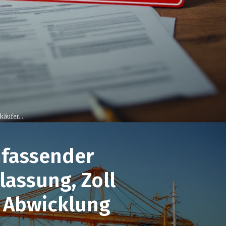
käufer...
mfassender
lassung, Zoll
e Abwicklung