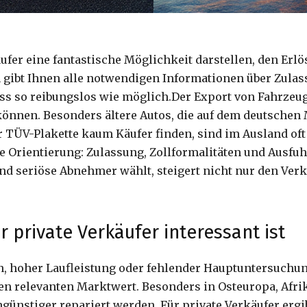
ufer eine fantastische Möglichkeit darstellen, den Erl
n gibt Ihnen alle notwendigen Informationen über Zulas
ess so reibungslos wie möglich.Der Export von Fahrzeug
 können. Besonders ältere Autos, die auf dem deutsche
 TÜV-Plakette kaum Käufer finden, sind im Ausland oft
he Orientierung: Zulassung, Zollformalitäten und Ausfu
und seriöse Abnehmer wählt, steigert nicht nur den Ver
 private Verkäufer interessant ist
hoher Laufleistung oder fehlender Hauptuntersuchung 
en relevanten Marktwert. Besonders in Osteuropa, Afrik
ünstiger repariert werden. Für private Verkäufer ergib