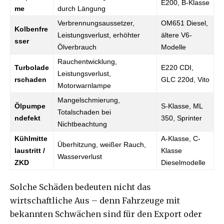
E200, B-Klasse
me
durch Längung
Verbrennungsaussetzer,
OM651 Diesel,
Kolbenfre
Leistungsverlust, erhöhter
ältere V6-
sser
Ölverbrauch
Modelle
Rauchentwicklung,
Turbolade
E220 CDI,
Leistungsverlust,
rschaden
GLC 220d, Vito
Motorwarnlampe
Mangelschmierung,
Ölpumpe
S-Klasse, ML
Totalschaden bei
ndefekt
350, Sprinter
Nichtbeachtung
Kühlmitte
A-Klasse, C-
Überhitzung, weißer Rauch,
laustritt /
Klasse
Wasserverlust
ZKD
Dieselmodelle
Solche Schäden bedeuten nicht das
wirtschaftliche Aus – denn Fahrzeuge mit
bekannten Schwächen sind für den Export oder