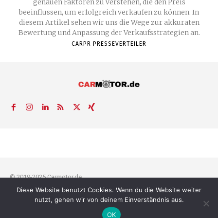
genauen Faktoren zu verstehen, die den Preis
beeinflussen, um erfolgreich verkaufen zu können. In
diesem Artikel sehen wir uns die Wege zur akkuraten
Bewertung und Anpassung der Verkaufsstrategien an.
CARPR PRESSEVERTEILER
© 2019-2025 Carmotor.de
Diese Website benutzt Cookies. Wenn du die Website weiter
AGB
Datenschutzerklärung
FAQ
Kontakt
Impressum
News
nutzt, gehen wir von deinem Einverständnis aus.
Pressemitteilung veröffentlichen
OK