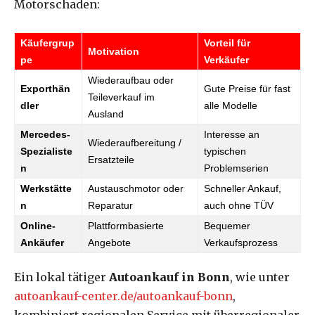
Motorschaden:
Käufergrup
Vorteil für
Motivation
pe
Verkäufer
Wiederaufbau oder
Exporthän
Gute Preise für fast
Teileverkauf im
dler
alle Modelle
Ausland
Mercedes-
Interesse an
Wiederaufbereitung /
Spezialiste
typischen
Ersatzteile
n
Problemserien
Werkstätte
Austauschmotor oder
Schneller Ankauf,
n
Reparatur
auch ohne TÜV
Online-
Plattformbasierte
Bequemer
Ankäufer
Angebote
Verkaufsprozess
Ein lokal tätiger
Autoankauf in Bonn
, wie unter
autoankauf-center.de/autoankauf-bonn
,
kombiniert regionalen Service mit überregionaler