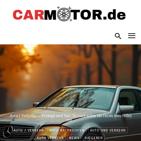
Auto / Verkehr
Prompt und fair: So verkaufen Sie Ihren Mercedes
mit...
AUTO / VERKEHR
AUTO NACHRICHTEN
AUTO UND VERKEHR
AUTO VERKEHR
NEWS
RATGEBER