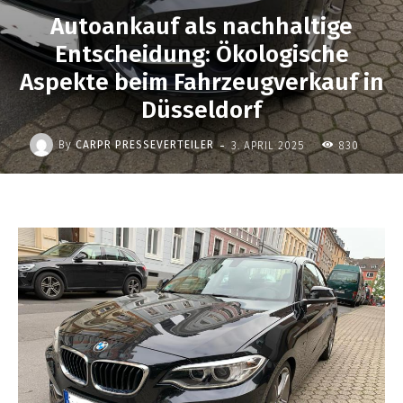
Autoankauf als nachhaltige
Entscheidung: Ökologische
Aspekte beim Fahrzeugverkauf in
Düsseldorf
-
By
CARPR PRESSEVERTEILER
3. APRIL 2025
830