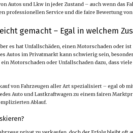
von Autos und Lkw in jeder Zustand – auch wenn das F
en professionellen Service und die faire Bewertung vo
leicht gemacht – Egal in welchem Zu
aber es hat Unfallschäden, einen Motorschaden oder ist
nes Autos im Privatmarkt kann schwierig sein, besonde
t ein Motorschaden oder Unfallschaden dazu, dass viele
auf von Fahrzeugen aller Art spezialisiert – egal ob 
edes Auto und Lastkraftwagen zu einem fairen Marktprei
mplizierten Ablauf.
skieren?
hrzeug privat zu verkaufen, doch der Erfolg bleibt oft a