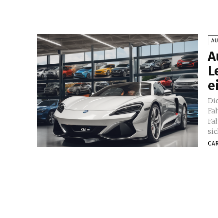
A
A
L
e
Di
Fa
Fa
sic
CA