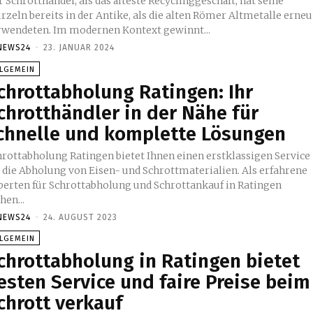
 Schrotthandel, als das älteste Recyclinggeschäft, hat seine
rzeln bereits in der Antike, als die alten Römer Altmetalle erneu
rwendeten. Im modernen Kontext gewinnt...
NEWS24
-
23. JANUAR 2024
LLGEMEIN
chrottabholung Ratingen: Ihr
chrotthändler in der Nähe für
chnelle und komplette Lösungen
hrottabholung Ratingen bietet Ihnen einen erstklassigen Service
r die Abholung von Eisen- und Schrottmaterialien. Als erfahrene
perten für Schrottabholung und Schrottankauf in Ratingen
hen...
NEWS24
-
24. AUGUST 2023
LLGEMEIN
chrottabholung in Ratingen bietet
esten Service und faire Preise beim
chrott verkauf