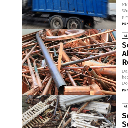
Kl
Wu
ge
PR
A
S
A
R
Das
be
Doc
PR
A
S
S