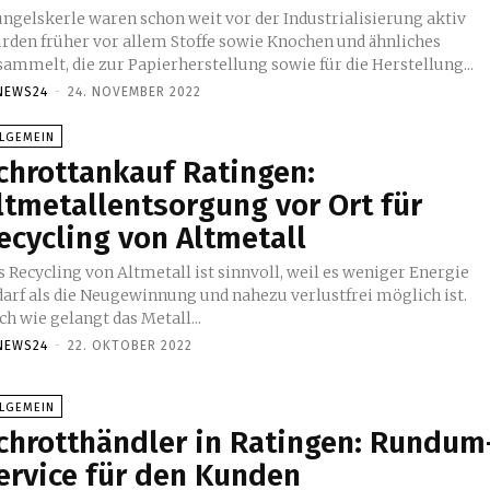
üngelskerle waren schon weit vor der Industrialisierung aktiv
rden früher vor allem Stoffe sowie Knochen und ähnliches
sammelt, die zur Papierherstellung sowie für die Herstellung...
NEWS24
-
24. NOVEMBER 2022
LLGEMEIN
chrottankauf Ratingen:
ltmetallentsorgung vor Ort für
ecycling von Altmetall
 Recycling von Altmetall ist sinnvoll, weil es weniger Energie
darf als die Neugewinnung und nahezu verlustfrei möglich ist.
h wie gelangt das Metall...
NEWS24
-
22. OKTOBER 2022
LLGEMEIN
chrotthändler in Ratingen: Rundum
ervice für den Kunden