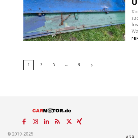
U
Ko
su
lo
Woc
PR
...
1
2
3
5
© 2019-2025
AGB