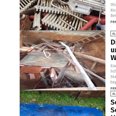
Wi
Ku
Bei
PR
A
D
u
W
En
Schr
Ma
beg
PR
A
S
S