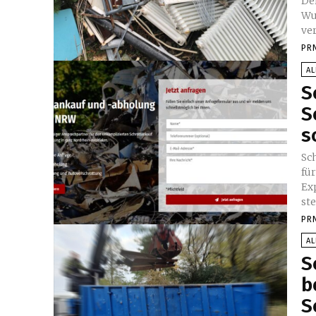
Der
Wu
ve
PR
A
S
S
s
Sc
fü
Ex
ste
PR
A
S
b
S