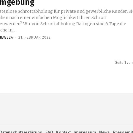
mgebung
stenlose Schrottabholung für private und gewerbliche Kunden Si
chen nach einer einfachen Möglichkeit Ihren Schrott
szuwerden? Wir von Schrottabholung Ratingen sind 6 Tage die
he in...
NEWS24
-
21. FEBRUAR 2022
Seite 1 von
Datenschutzerklärung
FAQ
Kontakt
Impressum
News
Pressemitt