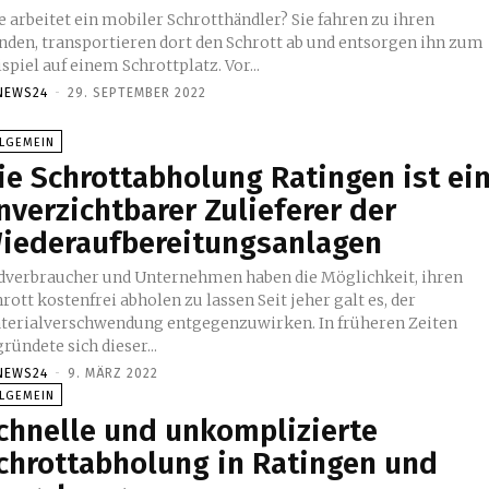
e arbeitet ein mobiler Schrotthändler? Sie fahren zu ihren
nden, transportieren dort den Schrott ab und entsorgen ihn zum
spiel auf einem Schrottplatz. Vor...
NEWS24
-
29. SEPTEMBER 2022
LLGEMEIN
ie Schrottabholung Ratingen ist ei
nverzichtbarer Zulieferer der
iederaufbereitungsanlagen
dverbraucher und Unternehmen haben die Möglichkeit, ihren
ott kostenfrei abholen zu lassen Seit jeher galt es, der
terialverschwendung entgegenzuwirken. In früheren Zeiten
ründete sich dieser...
NEWS24
-
9. MÄRZ 2022
LLGEMEIN
chnelle und unkomplizierte
chrottabholung in Ratingen und