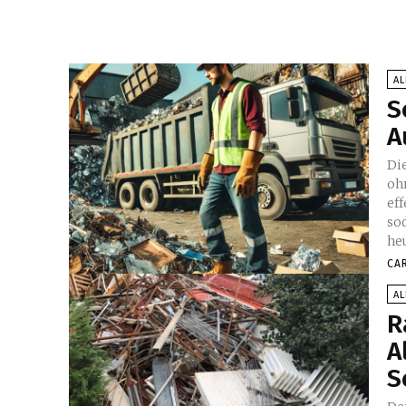
A
S
A
Di
oh
ef
so
he
CA
A
R
A
S