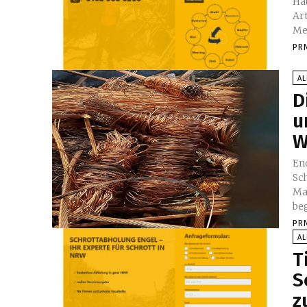
Ha
Art abhol
Me
PR
A
D
u
W
En
Schr
Ma
beg
PR
A
T
S
z