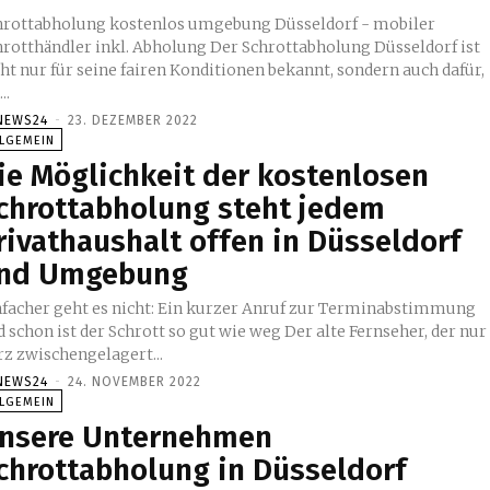
hrottabholung kostenlos umgebung Düsseldorf - mobiler
thändler inkl. Abholung Der Schrottabholung Düsseldorf ist
ht nur für seine fairen Konditionen bekannt, sondern auch dafür,
..
NEWS24
-
23. DEZEMBER 2022
LLGEMEIN
ie Möglichkeit der kostenlosen
chrottabholung steht jedem
rivathaushalt offen in Düsseldorf
nd Umgebung
nfacher geht es nicht: Ein kurzer Anruf zur Terminabstimmung
 schon ist der Schrott so gut wie weg Der alte Fernseher, der nur
rz zwischengelagert...
NEWS24
-
24. NOVEMBER 2022
LLGEMEIN
nsere Unternehmen
chrottabholung in Düsseldorf