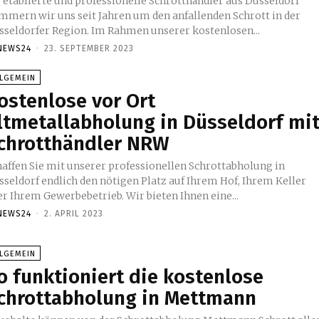
s etablierte und professionelle Schrotthändler aus Düsseldorf
mmern wir uns seit Jahren um den anfallenden Schrott in der
sseldorfer Region. Im Rahmen unserer kostenlosen...
NEWS24
-
23. SEPTEMBER 2023
LLGEMEIN
ostenlose vor Ort
ltmetallabholung in Düsseldorf mi
chrotthändler NRW
haffen Sie mit unserer professionellen Schrottabholung in
sseldorf endlich den nötigen Platz auf Ihrem Hof, Ihrem Keller
er Ihrem Gewerbebetrieb. Wir bieten Ihnen eine...
NEWS24
-
2. APRIL 2023
LLGEMEIN
o funktioniert die kostenlose
chrottabholung in Mettmann