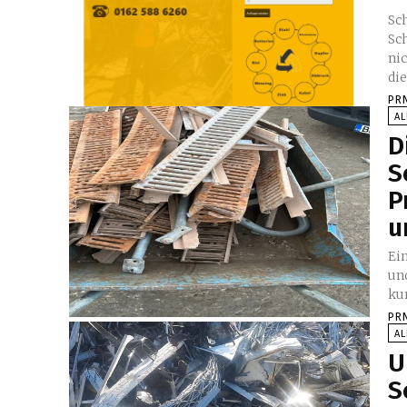
Sc
Schrot
nic
die.
PR
A
D
S
P
u
Ei
und
ku
PR
A
U
S