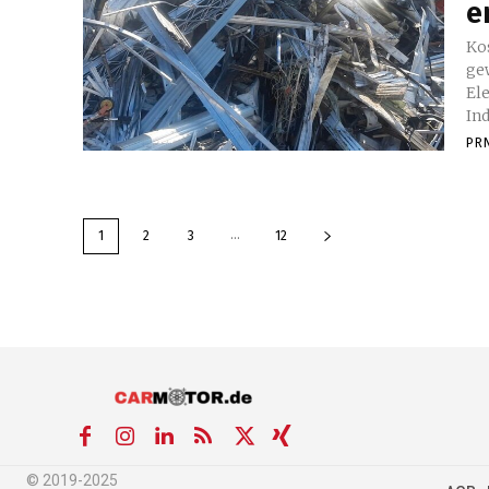
e
Ko
gewerbl
Ele
Ind
PR
...
1
2
3
12
© 2019-2025