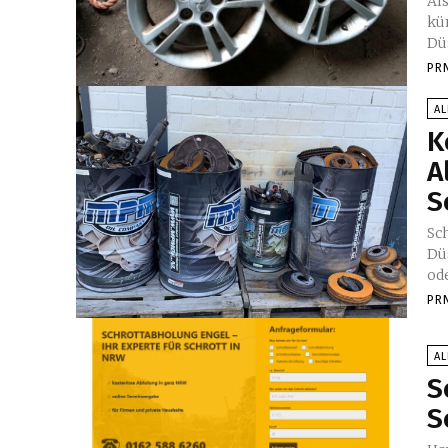
Al
kü
Dü
PR
A
K
A
S
Sc
Dü
od
PR
A
S
S