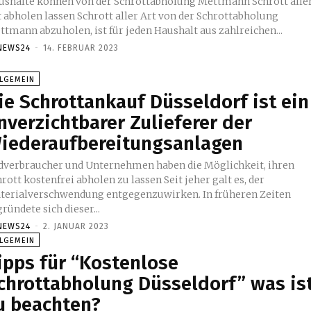
ushalte können von der Schrottabholung Mettmann Schrott alle
en lassen Schrott aller Art von der Schrottabholung
ttmann abzuholen, ist für jeden Haushalt aus zahlreichen...
NEWS24
-
14. FEBRUAR 2023
LLGEMEIN
ie Schrottankauf Düsseldorf ist ein
nverzichtbarer Zulieferer der
iederaufbereitungsanlagen
dverbraucher und Unternehmen haben die Möglichkeit, ihren
ott kostenfrei abholen zu lassen Seit jeher galt es, der
terialverschwendung entgegenzuwirken. In früheren Zeiten
ründete sich dieser...
NEWS24
-
2. JANUAR 2023
LLGEMEIN
ipps für “Kostenlose
chrottabholung Düsseldorf” was is
u beachten?