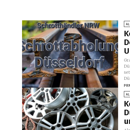
A
K
D
U
Gr
Dü
se
Dü
PR
A
K
D
u