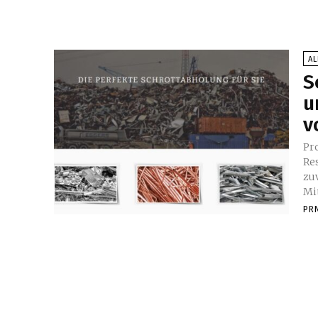
A
S
u
v
Pr
Re
zu
Mi
PR