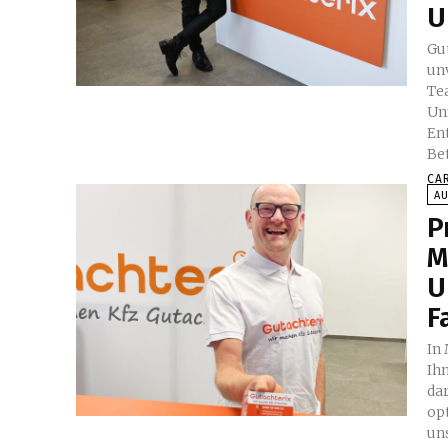
U
Gu
un
Te
Un
En
Be
CA
A
P
M
U
F
In
Ih
da
op
un