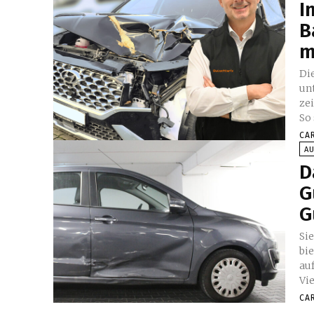
I
B
m
Di
un
zei
So 
CA
A
D
G
G
Si
bi
au
Vi
CA