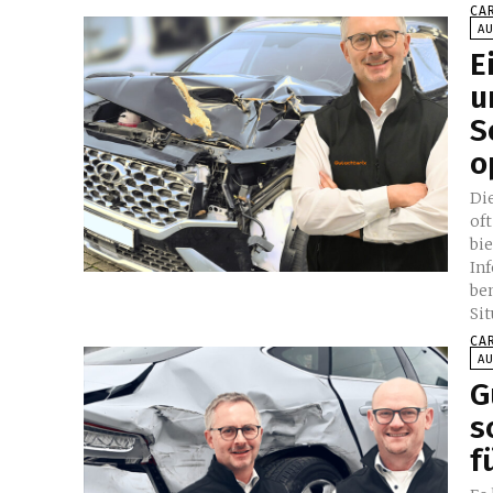
CA
A
E
u
S
o
Di
of
bie
In
be
Si
CA
A
G
s
f