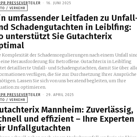
RPR PRESSEVERTEILER
-
16. JUNI 2025
UTO / VERKEHR
in umfassender Leitfaden zu Unfall
nd Schadengutachten in Leiblfing:
o unterstützt Sie Gutachterix
ptimal
e Komplexität der Schadensregulierungen nach einem Unfall sin
t eine Herausforderung für Betroffene. Gutachterix in Leiblfing
tet detaillierte Unfall- und Schadengutachten, damit Sie über all
formationen verfügen, die Sie zur Durchsetzung Ihrer Ansprüche
nötigen. Lassen Sie sich von uns beratend begleiten, um Ihre
tuation zu optimieren.
RPR PRESSEVERTEILER
-
29. APRIL 2025
UTO / VERKEHR
utachterix Mannheim: Zuverlässig,
chnell und effizient – Ihre Experten
ür Unfallgutachten