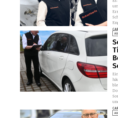
Es
um
Er
Sc
En
CA
A
S
T
B
S
Ein
hä
bl
Do
So
un
CA
A