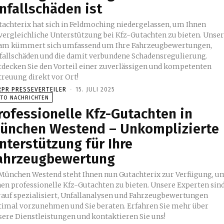
nfallschäden ist
tachterix hat sich in Feldmoching niedergelassen, um Ihnen
vergleichliche Unterstützung bei Kfz-Gutachten zu bieten. Unse
am kümmert sich umfassend um Ihre Fahrzeugbewertungen,
fallschäden und die damit verbundene Schadensregulierung.
tdecken Sie den Vorteil einer zuverlässigen und kompetenten
treuung direkt vor Ort!
RPR PRESSEVERTEILER
-
15. JULI 2025
UTO NACHRICHTEN
rofessionelle Kfz-Gutachten in
ünchen Westend – Unkomplizierte
nterstützung für Ihre
ahrzeugbewertung
 München Westend steht Ihnen nun Gutachterix zur Verfügung, u
nen professionelle Kfz-Gutachten zu bieten. Unsere Experten sin
rauf spezialisiert, Unfallanalysen und Fahrzeugbewertungen
timal vorzunehmen und Sie beraten. Erfahren Sie mehr über
sere Dienstleistungen und kontaktieren Sie uns!