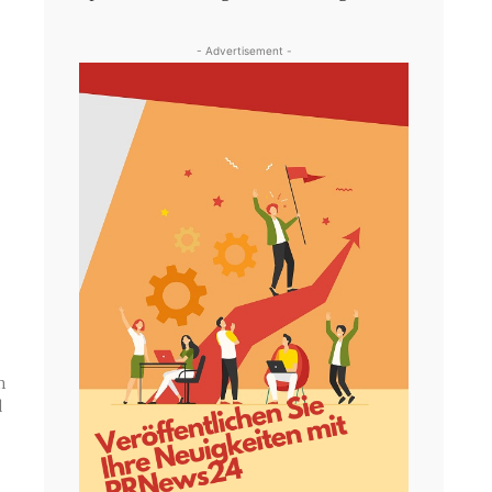
- Advertisement -
r
m
d