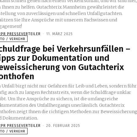
 kann schnell gehen nach einem Verkehrsunfall, und wir sind hier
 Ihnen zu helfen. Gutachterix Mannheim gewährleistet die
stellung von zuverlässigen und schnellen Unfallgutachten.
hützen Sie Ihre Ansprüche mit unserem Fachwissen und
gagement!
RPR PRESSEVERTEILER
-
11. MÄRZ 2025
UTO / VERKEHR
chuldfrage bei Verkehrsunfällen –
ipps zur Dokumentation und
eweissicherung von Gutachterix
onthofen
 Unfall birgt nicht nur Gefahren für Leib und Leben, sondern führ
ufig auch zu langen Rechtsstreits, wenn die Schuldfrage unklar
eibt. Um Ihre Ansprüche zu sichern, ist die umfangreiche
kumentation des Unfallhergangs unerlässlich. Gutachterix
nthofen zeigt Ihnen die richtigen Methoden zur Beweissicherun
d Dokumentation.
RPR PRESSEVERTEILER
-
20. FEBRUAR 2025
UTO / VERKEHR