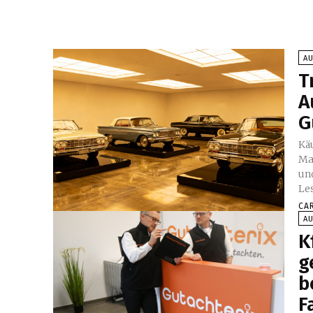
A
T
A
G
Kä
Ma
un
Le
CA
A
K
g
b
F