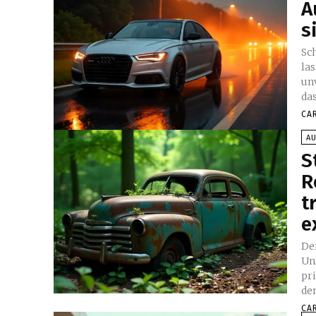
A
s
Sc
la
un
das
CA
A
S
R
t
e
De
Un
pr
de
CA