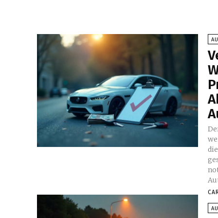
A
V
W
P
A
A
De
we
di
ge
no
Au
CA
A