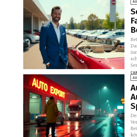
A
S
F
B
Be
Da
in
sc
Se
CA
A
A
A
S
De
Ve
Bei
kö