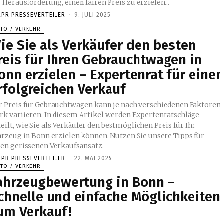
 Herausforderung, einen fairen Preis zu erzielen...
RPR PRESSEVERTEILER
-
9. JULI 2025
UTO / VERKEHR
ie Sie als Verkäufer den besten
reis für Ihren Gebrauchtwagen in
onn erzielen – Expertenrat für eine
rfolgreichen Verkauf
r Preis für Gebrauchtwagen kann je nach verschiedenen Faktore
ark variieren. In diesem Artikel werden Expertenratschläge
eilt, wie Sie als Verkäufer den bestmöglichen Preis für Ihr
hrzeug in Bonn erzielen können. Nutzen Sie unsere Tipps für
nen gerissenen Verkaufsansatz.
RPR PRESSEVERTEILER
-
22. MAI 2025
UTO / VERKEHR
ahrzeugbewertung in Bonn –
chnelle und einfache Möglichkeite
um Verkauf!