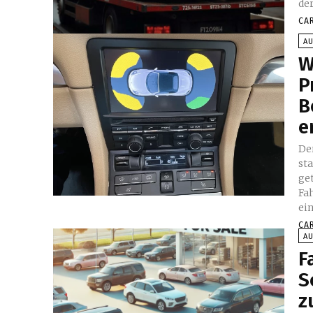
der
CA
A
W
P
B
e
De
st
get
Fa
ei
CA
A
F
S
z