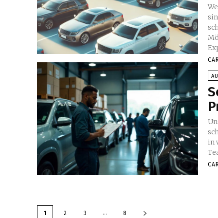
We
sin
sc
Mö
Ex
CA
A
S
P
Un
sch
in
Te
CA
...
1
2
3
8