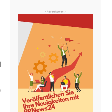
- Advertisement -
d
e