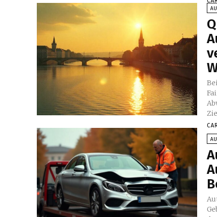
CA
A
Q
A
v
W
Be
Fai
Ab
Zie
CA
A
A
A
B
Au
Ge