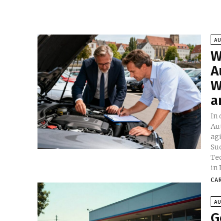
A
W
A
W
a
In
Au
agi
Su
Te
in
CA
A
G