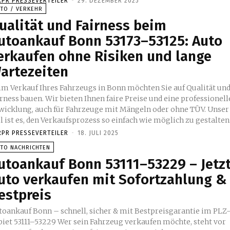
RPR PRESSEVERTEILER
-
29. DEZEMBER 2025
UTO / VERKEHR
ualität und Fairness beim
utoankauf Bonn 53173–53125: Auto
erkaufen ohne Risiken und lange
artezeiten
im Verkauf Ihres Fahrzeugs in Bonn möchten Sie auf Qualität un
rness bauen. Wir bieten Ihnen faire Preise und eine professionell
wicklung, auch für Fahrzeuge mit Mängeln oder ohne TÜV. Unser
l ist es, den Verkaufsprozess so einfach wie möglich zu gestalten
RPR PRESSEVERTEILER
-
18. JULI 2025
UTO NACHRICHTEN
utoankauf Bonn 53111–53229 – Jetz
uto verkaufen mit Sofortzahlung &
estpreis
toankauf Bonn – schnell, sicher & mit Bestpreisgarantie im PLZ
biet 53111–53229 Wer sein Fahrzeug verkaufen möchte, steht vor