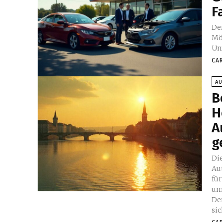
F
De
Mö
Un
CA
A
B
H
A
g
Di
Au
fü
um
De
sic