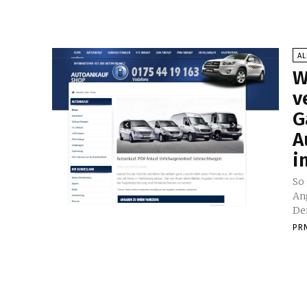
A
W
v
G
A
i
So
An
Der
PR