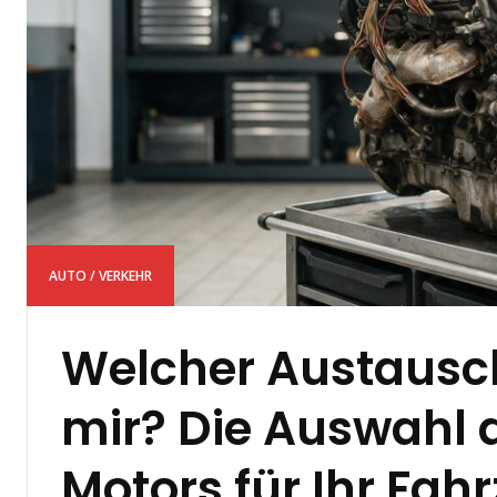
AUTO / VERKEHR
Welcher Austausc
mir? Die Auswahl d
Motors für Ihr Fah