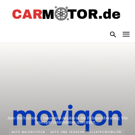
Auto Nachrichten
Innovative Ansätze in der Fuhrparkberatung: Wie
moviqon Unternehmen unterstützt,...
AUTO NACHRICHTEN
AUTO UND VERKEHR
ELEKTROMOBILITÄT