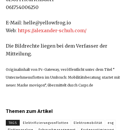
061754006250
E-Mail: helle@yellowfrog.io
Web:
https://alexander-schuh.com/
Die Bildrechte liegen bei dem Verfasser der
Mitteilung.
Originalinhalt von Pr-Gateway, veröffentlicht unter dem Titel “
Unternehmensflotten im Umbruch: Mobilitätsberatung startet mit
neuer Marke moviqon“, übermittelt durch Carpr.de
Themen zum Artikel
TAGS
ElektrifizierungvonFlotten
Elektromobilität
esg
Flottenanalyse
Fuhrparkmanagement
Kostenoptimierung