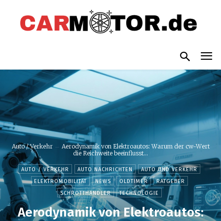
Auto / Verkehr
Aerodynamik von Elektroautos: Warum der cw-Wert
die Reichweite beeinflusst...
AUTO / VERKEHR
AUTO NACHRICHTEN
AUTO UND VERKEHR
ELEKTROMOBILITÄT
NEWS
OLDTIMER
RATGEBER
SCHROTTHÄNDLER
TECHNOLOGIE
Aerodynamik von Elektroautos: