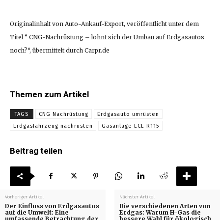
Originalinhalt von Auto-Ankauf-Export, veröffentlicht unter dem
Titel “ CNG-Nachrüstung – lohnt sich der Umbau auf Erdgasautos
noch?“, übermittelt durch Carpr.de
Themen zum Artikel
TAGS
CNG Nachrüstung
Erdgasauto umrüsten
Erdgasfahrzeug nachrüsten
Gasanlage ECE R115
Beitrag teilen
Vorheriger Artikel
Nächster Artikel
Der Einfluss von Erdgasautos
Die verschiedenen Arten von
auf die Umwelt: Eine
Erdgas: Warum H-Gas die
umfassende Betrachtung der
bessere Wahl für ökologisch