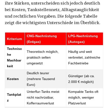
ihre Stärken, unterscheiden sich jedoch deutlich
bei Kosten, Tankstellennetz, Alltagstauglichkeit
und rechtlichen Vorgaben. Die folgende Tabelle
zeigt die wichtigsten Unterschiede im Überblick.
CNG-Nachrüstung
LPG-Nachrüstung
Kriterium
(Erdgas)
(Autogas)
Technisc
Theoretisch möglich,
Häufig und weit
he
praktisch selten
verbreitet, zahlreiche
Machbar
umgesetzt
Fachbetriebe
keit
Deutlich teurer
Günstiger (ab ca.
Kosten
(mehrere Tausend
2.000 € möglich)
Euro)
Unterflur-Tanks meist
Kompakte Tanks oft
Tankplat
nicht nachrüstbar,
möglich, weniger
z
Kofferraumverlust
Platzverlust