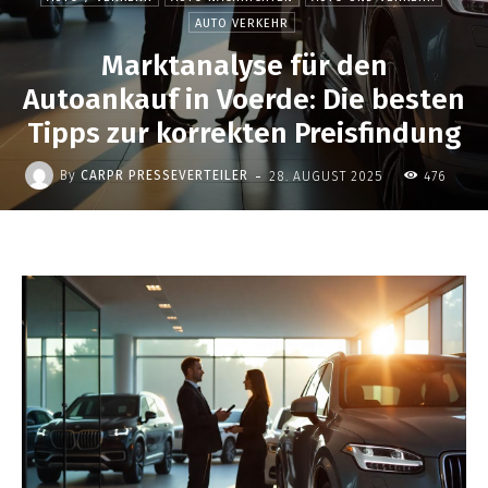
AUTO VERKEHR
Marktanalyse für den
Autoankauf in Voerde: Die besten
Tipps zur korrekten Preisfindung
-
By
CARPR PRESSEVERTEILER
28. AUGUST 2025
476