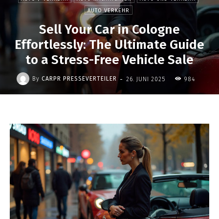
AUTO VERKEHR
Sell Your Car in Cologne
Effortlessly: The Ultimate Guide
to a Stress-Free Vehicle Sale
-
By
CARPR PRESSEVERTEILER
26. JUNI 2025
984