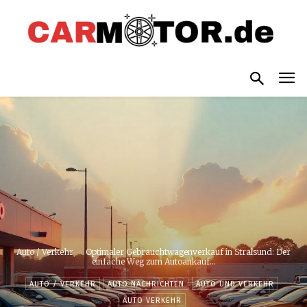
Auto / Verkehr
Optimaler Gebrauchtwagenverkauf in Stralsund: Der
einfache Weg zum Autoankauf...
AUTO / VERKEHR
AUTO NACHRICHTEN
AUTO UND VERKEHR
AUTO VERKEHR