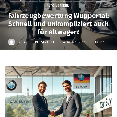
AUTO VERKEHR
Fahrzeugbewertung Wuppertal:
Schnell und unkompliziert auch
für Altwagen!
-
By
CARPR PRESSEVERTEILER
10. MÄRZ 2025
726