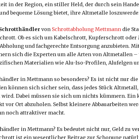
eit in der Region, ein stiller Held, der durch sein Han
nd bequeme Lösung bietet, ihre Altmetalle loszuwerde
Schrotthändler
von
Schrottabholung Mettmann
die Sta
chrott. Ob es sich um Kabelschrott, Kupferschrott oder
um Abholung und fachgerechte Entsorgung anzubieten. M
ern sich die Experten um alle Arten von Altmetallen –
ifischen Materialien wie Alu-Iso-Profilen, Alufelgen 
ndler in Mettmann so besonders? Es ist nicht nur die Vi
en können sich sicher sein, dass jedes Stück Altmetall,
t wird. Dabei müssen sie sich um nichts kümmern. Ein 
kt vor Ort abzuholen. Selbst kleinere Abbauarbeiten we
n noch attraktiver macht.
thändler in Mettmann? Es bedeutet nicht nur, Geld zu v
chrott ist ein wesentlicher Beitrag zur Schonung natü