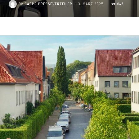
-
By
CARPR PRESSEVERTEILER
3. MÄRZ 2025
646