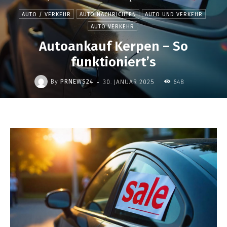
AUTO / VERKEHR
AUTO NACHRICHTEN
AUTO UND VERKEHR
AUTO VERKEHR
Autoankauf Kerpen – So
funktioniert’s
-
By
PRNEWS24
30. JANUAR 2025
648