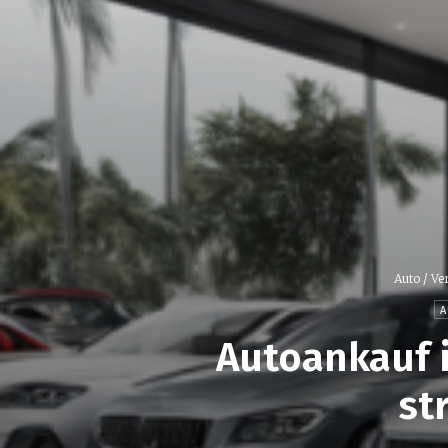
Auto / Ve
A
Autoankauf i
st