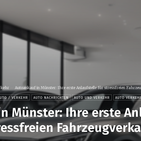
rkehr
Autoankauf in Münster: Ihre erste Anlaufstelle für stressfreien Fahrze
UTO / VERKEHR
AUTO NACHRICHTEN
AUTO UND VERKEHR
AUTO VERKEH
n Münster: Ihre erste Anl
ressfreien Fahrzeugverka