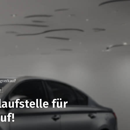
ugverkauf!
R
aufstelle für
uf!