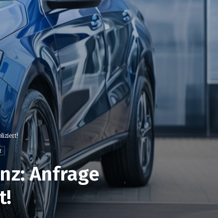
iziert!
R
nz: Anfrage
t!