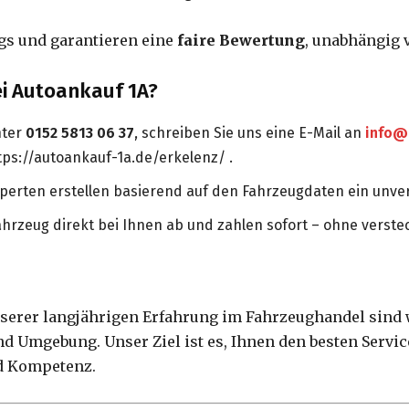
gs und garantieren eine
faire Bewertung
, unabhängig 
ei Autoankauf 1A?
nter
0152 5813 06 37
, schreiben Sie uns eine E-Mail an
info@
tps://autoankauf-1a.de/erkelenz/ .
erten erstellen basierend auf den Fahrzeugdaten ein unver
ahrzeug direkt bei Ihnen ab und zahlen sofort – ohne verste
serer langjährigen Erfahrung im Fahrzeughandel sind w
d Umgebung. Unser Ziel ist es, Ihnen den besten Servic
nd Kompetenz.