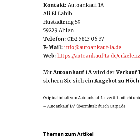
Kontakt:
Autoankauf 1A
Ali El Lahib
Hustadtring 59
59229 Ahlen
Telefon:
0152 5813 06 37
E-Mail:
info@autoankauf-1a.de
Web:
https://autoankauf-1a.de/erkelenz
Mit
Autoankauf 1A
wird der
Verkauf 
sichern Sie sich ein
Angebot zu Höch
Originalinhalt von Autoankauf-1a, veröffentlicht u
– Autoankauf 1A“, übermittelt durch Carpr.de
Themen zum Artikel