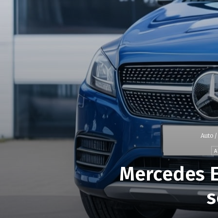
Auto /
A
Mercedes E
s