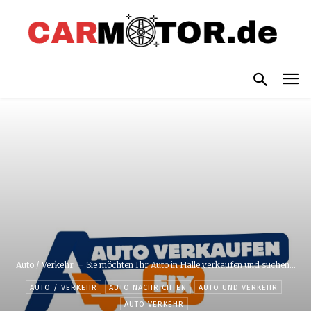
Auto / Verkehr
Sie möchten Ihr Auto in Halle verkaufen und suchen...
AUTO / VERKEHR
AUTO NACHRICHTEN
AUTO UND VERKEHR
AUTO VERKEHR