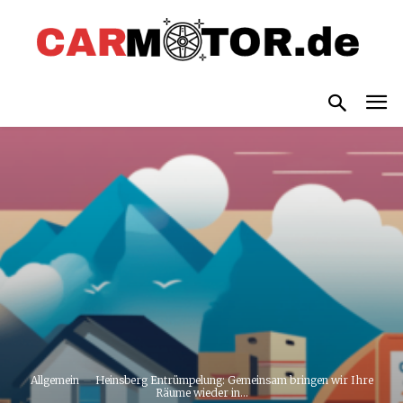
Allgemein
Heinsberg Entrümpelung: Gemeinsam bringen wir Ihre
Räume wieder in...