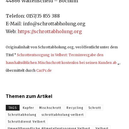
44866 Wattenscheid – Bochum
Telefon: 0157/35 855 388
E-Mail: info@schrottabholung.org
Web:
https://schrottabholung.org
Originalinhalt von Schrottabholung.org, veröffentlicht unter dem
Titel “
Schrottentsorgung in Velbert: Terminvergabe den
haushaltsüblichen Mischschrott kostenlos bei seinen Kunden ab
„,
übermittelt durch
CarPr.de
Themen zum Artikel
TAGS
Kupfer
Mischschrott
Recycling
Schrott
Schrottabholung
schrottabholung-velbert
Schrottdienst Velbert
Umweltfreundliche Altmetallentsorgung Velbert
Velbert