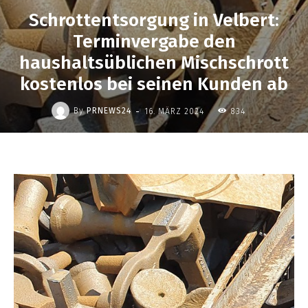
Schrottentsorgung in Velbert:
Terminvergabe den
haushaltsüblichen Mischschrott
kostenlos bei seinen Kunden ab
-
By
PRNEWS24
16. MÄRZ 2024
834