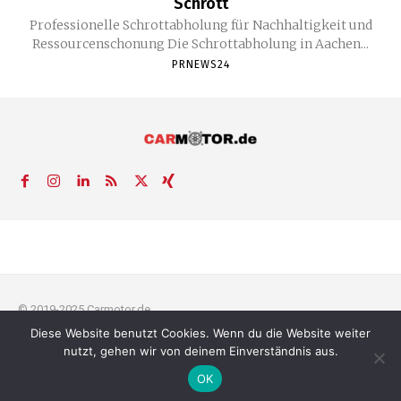
Schrott
Professionelle Schrottabholung für Nachhaltigkeit und
Ressourcenschonung Die Schrottabholung in Aachen...
PRNEWS24
© 2019-2025 Carmotor.de
Diese Website benutzt Cookies. Wenn du die Website weiter
AGB
Datenschutzerklärung
FAQ
Kontakt
Impressum
News
nutzt, gehen wir von deinem Einverständnis aus.
Pressemitteilung veröffentlichen
OK