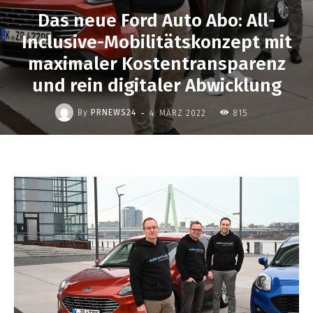
Das neue Ford Auto Abo: All-
Inclusive-Mobilitätskonzept mit
maximaler Kostentransparenz
und rein digitaler Abwicklung
-
By
PRNEWS24
4. MÄRZ 2022
815