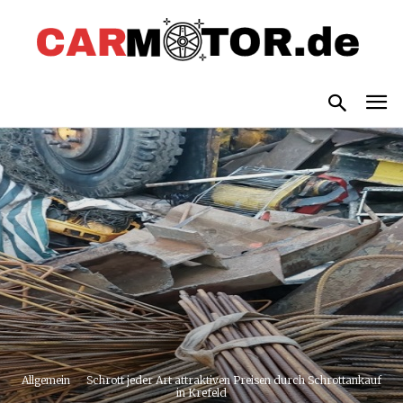
Allgemein
Schrott jeder Art attraktiven Preisen durch Schrottankauf
in Krefeld