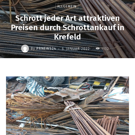
ALLGEMEIN
Schrott jeder Art attraktiven
Preisen durch Schrottankauf in
Krefeld
-
By
PRNEWS24
6. JANUAR 2022
1132